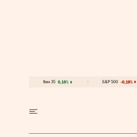
Ir al contenido
Ibex 35
0,16%
S&P 500
-0,16%