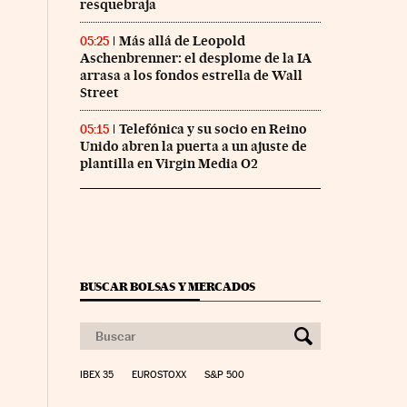
resquebraja
Más allá de Leopold
05:25
Aschenbrenner: el desplome de la IA
arrasa a los fondos estrella de Wall
Street
Telefónica y su socio en Reino
05:15
Unido abren la puerta a un ajuste de
plantilla en Virgin Media O2
BUSCAR BOLSAS Y MERCADOS
IBEX 35
EUROSTOXX
S&P 500