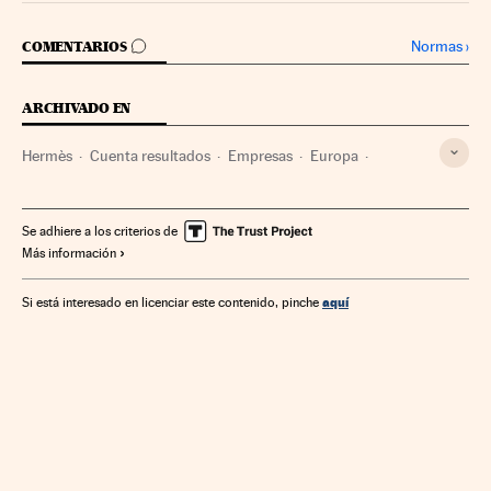
IR A LOS COMENTARIOS
Normas
›
COMENTARIOS
ARCHIVADO EN
Hermès
Cuenta resultados
Empresas
Europa
Economía
Comunicación
Se adhiere a los criterios de
Más información
aquí
Si está interesado en licenciar este contenido, pinche