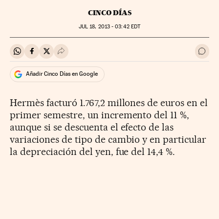
CINCO DÍAS
JUL
18, 2013 - 03:42
EDT
Compartir en Whatsapp
Compartir en Facebook
Compartir en Twitter
Desplegar Redes Sociales
Ir a 
Añadir Cinco Días en Google
Hermès facturó 1.767,2 millones de euros en el
primer semestre, un incremento del 11 %,
aunque si se descuenta el efecto de las
variaciones de tipo de cambio y en particular
la depreciación del yen, fue del 14,4 %.