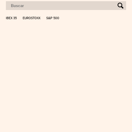
IBEX 35
EUROSTOXX
S&P 500
CALCULAR IRPF
SIMULADOR HIPOTECA
SUELDO NETO
PLANIFICA TU JUBILACIÓN
CAMBIO DIVISAS
DIRECTORIO EMPRESAS