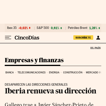
Ir al contenido
Ibex 35
-0,02%
S&P 500
0,61%
Petróleo Brent
1,28%
SUSCRÍBETE
Empresas y finanzas
BANCA
TELECOMUNICACIONES
ENERGIA
CONSTRUCCIÓN
MERCADO INMOB
DESAPARECEN LAS DIRECCIONES GENERALES
Iberia renueva su dirección
Gallego trae a Javier Sánchez-Prieto de