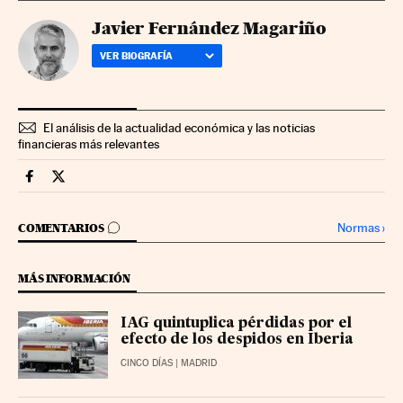
Javier Fernández Magariño
VER BIOGRAFÍA
El análisis de la actualidad económica y las noticias
financieras más relevantes
Companias Cinco Días en Facebook
Companias Cinco Días en Twitter
IR A LOS COMENTARIOS
Normas
›
COMENTARIOS
MÁS INFORMACIÓN
IAG quintuplica pérdidas por el
efecto de los despidos en Iberia
CINCO DÍAS
| MADRID