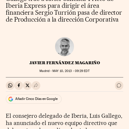
Iberia Express para dirigir el área
financiera Sergio Turrión pasa de director
de Producción a la dirección Corporativa
JAVIER FERNÁNDEZ MAGARIÑO
Madrid -
MAY
10, 2013 - 09:29
EDT
Compartir en Whatsapp
Compartir en Facebook
Compartir en Twitter
Desplegar Redes Sociales
Ir a 
Añadir Cinco Días en Google
El consejero delegado de Iberia, Luis Gallego,
ha anunciado el nuevo equipo directivo que