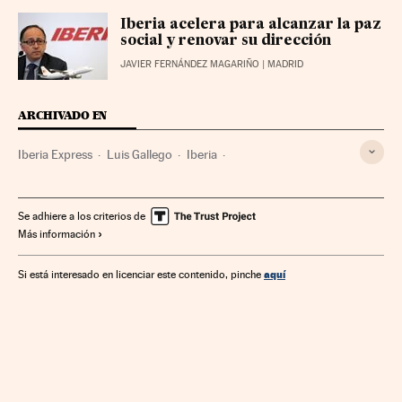
Iberia acelera para alcanzar la paz
social y renovar su dirección
JAVIER FERNÁNDEZ MAGARIÑO
| MADRID
ARCHIVADO EN
Iberia Express
Luis Gallego
Iberia
Aerolíneas bajo costo
IAG
España
Aerolíneas
Empresas transporte
Transporte aéreo
Empresas
Se adhiere a los criterios de
Más información
Economía
Transporte
aquí
Si está interesado en licenciar este contenido, pinche