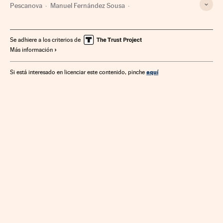
Pescanova
Manuel Fernández Sousa
Concurso acreedores
Endeudamiento empresarial
Suspensión pagos
Argentina
Empresas
Sudamérica
Se adhiere a los criterios de
Más información
Latinoamérica
España
Economía
América
aquí
Si está interesado en licenciar este contenido, pinche