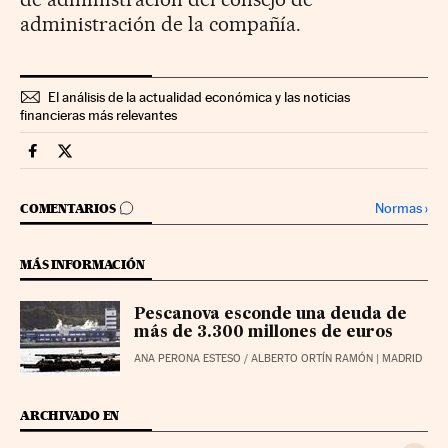
administración de la compañía.
El análisis de la actualidad económica y las noticias
financieras más relevantes
Companias Cinco Días en Facebook
Companias Cinco Días en Twitter
IR A LOS COMENTARIOS
Normas
›
COMENTARIOS
MÁS INFORMACIÓN
Pescanova esconde una deuda de
más de 3.300 millones de euros
ANA PERONA ESTESO
/
ALBERTO ORTÍN RAMÓN
| MADRID
ARCHIVADO EN