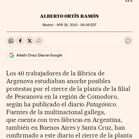
EFE
ALBERTO ORTÍN RAMÓN
Madrid -
APR
26, 2013 - 08:48
EDT
Compartir en Whatsapp
Compartir en Facebook
Compartir en Twitter
Desplegar Redes Sociales
Ir a 
Añadir Cinco Días en Google
Los 40 trabajadores de la fábrica de
Argenova estudiaban anoche posibles
protestas por el cierre de la planta de la filial
de Pescanova en la región de Comodoro,
según ha publicado el diario
Patagónico
.
Fuentes de la multinacional gallega,
que cuenta con tres fábricas en Argentina,
también en Buenos Aires y Santa Cruz, han
confirmado a este diario el cierre de la planta