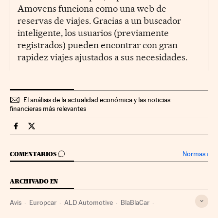
Amovens funciona como una web de
reservas de viajes. Gracias a un buscador
inteligente, los usuarios (previamente
registrados) pueden encontrar con gran
rapidez viajes ajustados a sus necesidades.
El análisis de la actualidad económica y las noticias
financieras más relevantes
Companias Cinco Días en Facebook
Companias Cinco Días en Twitter
IR A LOS COMENTARIOS
Normas
›
COMENTARIOS
ARCHIVADO EN
Avis
Europcar
ALD Automotive
BlaBlaCar