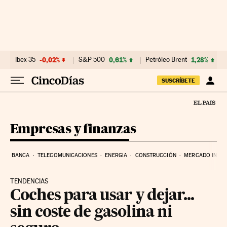
Ir al contenido
Ibex 35
-0,02%
S&P 500
0,61%
Petróleo Brent
1,28%
SUSCRÍBETE
Empresas y finanzas
BANCA
TELECOMUNICACIONES
ENERGIA
CONSTRUCCIÓN
MERCADO INMOB
TENDENCIAS
Coches para usar y dejar...
sin coste de gasolina ni