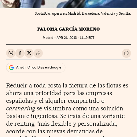
SocialCar opera en Madrid, Barcelona, Valencia y Sevilla.
PALOMA GARCÍA MORENO
Madrid -
APR
21, 2013 - 11:19
EDT
Compartir en Whatsapp
Compartir en Facebook
Compartir en Twitter
Desplegar Redes Sociales
Ir a 
Añadir Cinco Días en Google
Reducir a toda costa la factura de las flotas es
ahora una prioridad para las empresas
españolas y el alquiler compartido o
carsharing
se vislumbra como una solución
bastante ingeniosa. Se trata de una variante
de renting “más flexible y personalizada,
acorde con las nuevas demandas de