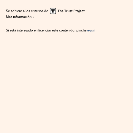
Social Car
Carsharing
Automoción
Renting automóviles
Transporte sostenible
Empresas
Se adhiere a los criterios de
Más información
Internet
Transporte carretera
España
Telecomunicaciones
Industria
Economía
aquí
Si está interesado en licenciar este contenido, pinche
Comunicaciones
Consumo colaborativo
Hábitos consumo
Consumidores
Consumo
Coches
Vehículos
Transporte