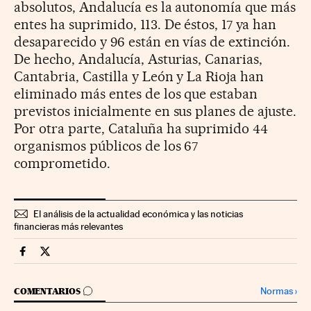
absolutos, Andalucía es la autonomía que más
entes ha suprimido, 113. De éstos, 17 ya han
desaparecido y 96 están en vías de extinción.
De hecho, Andalucía, Asturias, Canarias,
Cantabria, Castilla y León y La Rioja han
eliminado más entes de los que estaban
previstos inicialmente en sus planes de ajuste.
Por otra parte, Cataluña ha suprimido 44
organismos públicos de los 67
comprometido.
El análisis de la actualidad económica y las noticias
financieras más relevantes
Economia Cinco Días en Facebook
Economia Cinco Días en Twitter
IR A LOS COMENTARIOS
Normas
›
COMENTARIOS