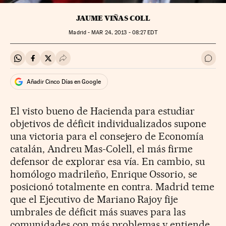
JAUME VIÑAS COLL
Madrid -
MAR
24, 2013 - 08:27
EDT
Compartir en Whatsapp
Compartir en Facebook
Compartir en Twitter
Desplegar Redes Sociales
Ir a 
Añadir Cinco Días en Google
El visto bueno de Hacienda para estudiar
objetivos de déficit individualizados supone
una victoria para el consejero de Economía
catalán, Andreu Mas-Colell, el más firme
defensor de explorar esa vía. En cambio, su
homólogo madrileño, Enrique Ossorio, se
posicionó totalmente en contra. Madrid teme
que el Ejecutivo de Mariano Rajoy fije
umbrales de déficit más suaves para las
comunidades con más problemas y entiende