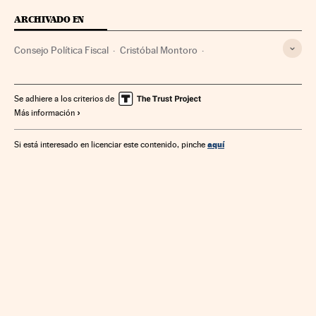
ARCHIVADO EN
Consejo Política Fiscal
Cristóbal Montoro
Deuda pública
Comunidades autónomas
Financiación déficit
Déficit público
Se adhiere a los criterios de
Más información
Administración autonómica
España
Finanzas públicas
Administración Estado
Administración pública
Finanzas
aquí
Si está interesado en licenciar este contenido, pinche