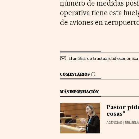
número de medidas posibl
operativa tiene esta huel
de aviones en aeropuert
El análisis de la actualidad económica 
IR A LOS COMENTARIOS
COMENTARIOS
MÁS INFORMACIÓN
Pastor pid
cosas"
AGENCIAS
| BRUSEL