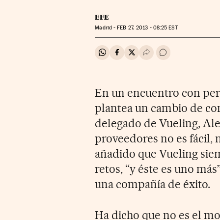
EFE
Madrid -
FEB
27, 2013 - 08:25
EST
Compartir en Whatsapp
Compartir en Facebook
Compartir en Twitter
Desplegar Redes Soci
Ir a los comentar
En un encuentro con peri
plantea un cambio de co
delegado de Vueling, Ale
proveedores no es fácil, n
añadido que Vueling sie
retos, “y éste es uno más
una compañía de éxito.
Ha dicho que no es el mo