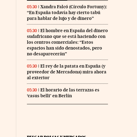
Xandra Falcó (Círculo Fortuny):
05:30
“En España todavía hay cierto tabú
para hablar de lujo y de dinero”
El hombre en España del dinero
05:30
sudafricano que se está haciendo con
los centros comerciales: “Estos
espacios han sido denostados, pero
no desaparecerán”
nco Días en Facebook
s Cinco Días en Twitter
El rey de la patata en España (y
05:30
proveedor de Mercadona) mira ahora
al exterior
El horario de las terrazas es
05:30
‘casus belli’ en Berlín