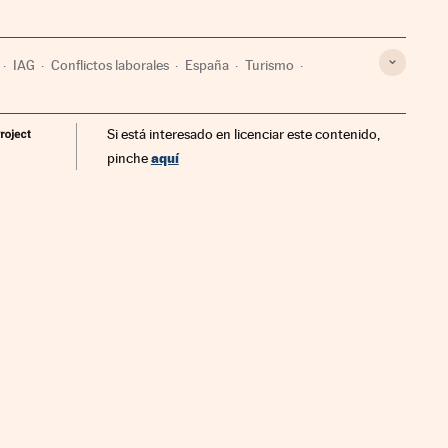
IAG
Conflictos laborales
España
Turismo
Alex Cruz
Aerolíneas bajo costo
Aerolíneas
Si está interesado en licenciar este contenido,
Empresas
Economía
Transporte
aquí
pinche