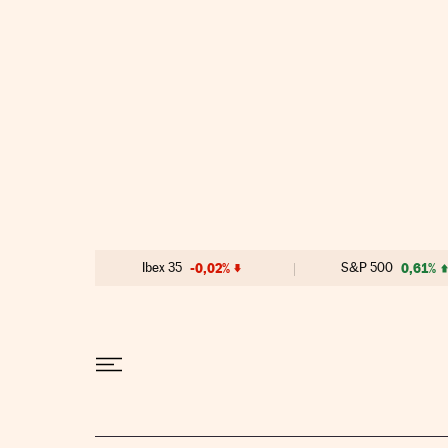
Ir al contenido
Ibex 35
-0,02%
S&P 500
0,61%