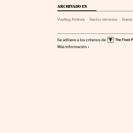
ARCHIVADO EN
Vueling Airlines
Sector servicios
Iberia
Relaciones laborales
Trabajo
Industria
Se adhiere a los criterios de
Empresas transporte
Transporte aéreo
Más información