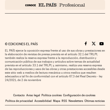
©
EDICIONES EL PAÍS
Cinco Días en F
Cinco Días e
Cinco 
EL PAÍS ejerce la oposición expresa frente al uso de sus obras y prestaciones en
la elaboración de revistas de prensa prevista en el artículo 32.1 del TRLPI;
también realiza la reserva expresa frente a la reproducción, distribución y
comunicación pública de sus trabajos y artículos sobre temas de actualidad
prevista en el artículo 33.1 del TRLPI; y, asimismo, realiza una reserva expresa
de las reproducciones y usos de las obras y otras prestaciones accesibles desde
este sitio web a medios de lectura mecánica u otros medios que resulten
adecuados a tal fin de conformidad con el artículo 67.3 del Real Decreto - ley
24/2021, de 2 de noviembre
Contacto
Aviso legal
Política cookies
Configuración de cookies
Política de privacidad
Accesibilidad
Mapa
RSS
Newsletters
Últimas noticias