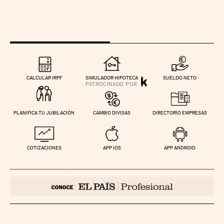
CALCULAR IRPF
SIMULADOR HIPOTECA
SUELDO NETO
PLANIFICA TU JUBILACIÓN
CAMBIO DIVISAS
DIRECTORIO EMPRESAS
COTIZACIONES
APP IOS
APP ANDROID