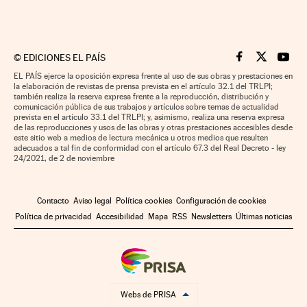
©
EDICIONES EL PAÍS
Cinco Días en F
Cinco Días e
Cinco 
EL PAÍS ejerce la oposición expresa frente al uso de sus obras y prestaciones en
la elaboración de revistas de prensa prevista en el artículo 32.1 del TRLPI;
también realiza la reserva expresa frente a la reproducción, distribución y
comunicación pública de sus trabajos y artículos sobre temas de actualidad
prevista en el artículo 33.1 del TRLPI; y, asimismo, realiza una reserva expresa
de las reproducciones y usos de las obras y otras prestaciones accesibles desde
este sitio web a medios de lectura mecánica u otros medios que resulten
adecuados a tal fin de conformidad con el artículo 67.3 del Real Decreto - ley
24/2021, de 2 de noviembre
Contacto
Aviso legal
Política cookies
Configuración de cookies
Política de privacidad
Accesibilidad
Mapa
RSS
Newsletters
Últimas noticias
Webs de PRISA