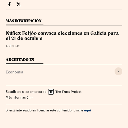
Videos Cinco Días en Facebook
Videos Cinco Días en Twitter
MÁS INFORMACIÓN
Núñez Feijóo convoca elecciones en Galicia para
el 21 de octubre
AGENCIAS
ARCHIVADO EN
Economía
Se adhiere a los criterios de
Más información
aquí
Si está interesado en licenciar este contenido, pinche