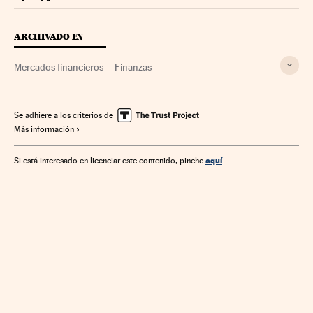
Mercados Financieros Cinco Días en Facebook
Mercados Financieros Cinco Días en Twitter
ARCHIVADO EN
Mercados financieros
Finanzas
Se adhiere a los criterios de
Más información
aquí
Si está interesado en licenciar este contenido, pinche