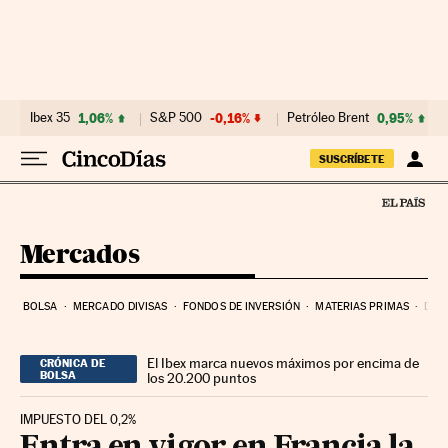
Ir al contenido
Ibex 35
1,06%
S&P 500
-0,16%
Petróleo Brent
0,95%
SUSCRÍBETE
Mercados
BOLSA
MERCADO DIVISAS
FONDOS DE INVERSIÓN
MATERIAS PRIMAS
DEU
El Ibex marca nuevos máximos por encima de
CRÓNICA DE
BOLSA
los 20.200 puntos
IMPUESTO DEL 0,2%