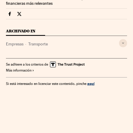
financieras más relevantes
Companias Cinco Días en Facebook
Companias Cinco Días en Twitter
ARCHIVADO EN
Empresas
Transporte
Se adhiere a los criterios de
Más información
aquí
Si está interesado en licenciar este contenido, pinche