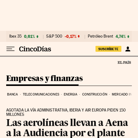
Ir al contenido
Ibex 35
0,61%
S&P 500
-0,17%
Petróleo Brent
4,74%
SUSCRÍBETE
Empresas y finanzas
BANCA
TELECOMUNICACIONES
ENERGIA
CONSTRUCCIÓN
MERCADO INMOB
AGOTADA LA VÍA ADMINISTRATIVA, IBERIA Y AIR EUROPA PIDEN 150
MILLONES
Las aerolíneas llevan a Aena
a la Audiencia por el plante