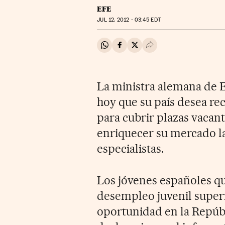
EFE
JUL
12, 2012 - 03:45
EDT
Compartir en Whatsapp
Compartir en Facebook
Compartir en Twitter
Desplegar Redes Soci
La ministra alemana de 
hoy que su país desea re
para cubrir plazas vacan
enriquecer su mercado la
especialistas.
Los jóvenes españoles qu
desempleo juvenil superi
oportunidad en la Repúbl