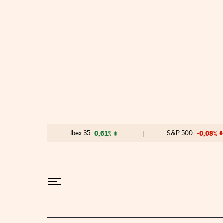
Ir al contenido
Ibex 35
0,61%
S&P 500
-0,08%