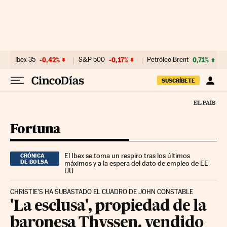
Ir al contenido
Ibex 35
-0,42%
S&P 500
-0,17%
Petróleo Brent
0,71%
SUSCRÍBETE
Fortuna
El Ibex se toma un respiro tras los últimos
CRÓNICA
DE BOLSA
máximos y a la espera del dato de empleo de EE
UU
CHRISTIE'S HA SUBASTADO EL CUADRO DE JOHN CONSTABLE
'La esclusa', propiedad de la
baronesa Thyssen, vendido