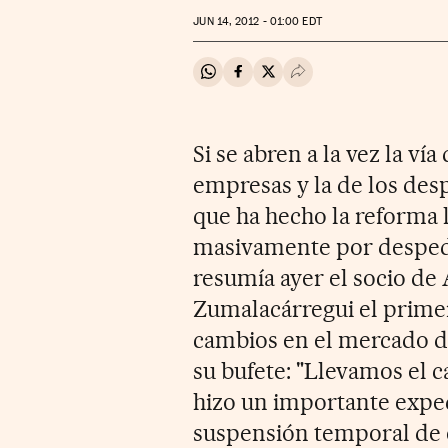
JUN
14, 2012 - 01:00
EDT
Compartir en Whatsapp
Compartir en Facebook
Compartir en Twitter
Desplegar Redes Soci
Si se abren a la vez la vía
empresas y la de los desp
que ha hecho la reforma l
masivamente por despedir
resumía ayer el socio de
Zumalacárregui el primer
cambios en el mercado de
su bufete: "Llevamos el 
hizo un importante expe
suspensión temporal de 