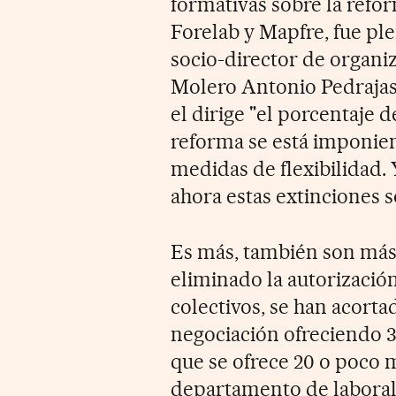
formativas sobre la refo
Forelab y Mapfre, fue pl
socio-director de organi
Molero Antonio Pedrajas
el dirige "el porcentaje 
reforma se está imponien
medidas de flexibilidad. 
ahora estas extinciones s
Es más, también son más 
eliminado la autorizació
colectivos, se han acortad
negociación ofreciendo 33
que se ofrece 20 o poco m
departamento de labora