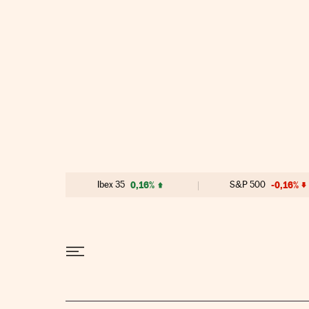
Ir al contenido
Ibex 35
0,16%
S&P 500
-0,16%