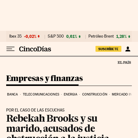
Ir al contenido
Ibex 35
-0,02%
S&P 500
0,61%
Petróleo Brent
1,28%
SUSCRÍBETE
Empresas y finanzas
BANCA
TELECOMUNICACIONES
ENERGIA
CONSTRUCCIÓN
MERCADO INMOB
POR EL CASO DE LAS ESCUCHAS
Rebekah Brooks y su
marido, acusados de