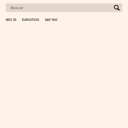
IBEX 35
EUROSTOXX
S&P 500
CALCULAR IRPF
SIMULADOR HIPOTECA
SUELDO NETO
PLANIFICA TU JUBILACIÓN
CAMBIO DIVISAS
DIRECTORIO EMPRESAS