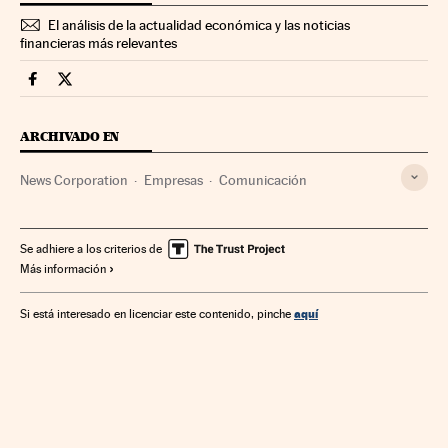
El análisis de la actualidad económica y las noticias
financieras más relevantes
Companias Cinco Días en Facebook
Companias Cinco Días en Twitter
ARCHIVADO EN
News Corporation
Empresas
Comunicación
Se adhiere a los criterios de
Más información
aquí
Si está interesado en licenciar este contenido, pinche