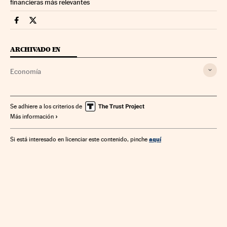
financieras más relevantes
Economia Cinco Días en Facebook
Economia Cinco Días en Twitter
ARCHIVADO EN
Economía
Se adhiere a los criterios de
Más información
aquí
Si está interesado en licenciar este contenido, pinche