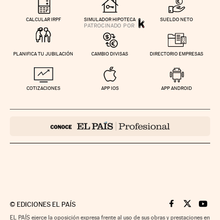
CALCULAR IRPF
SIMULADOR HIPOTECA
SUELDO NETO
PLANIFICA TU JUBILACIÓN
CAMBIO DIVISAS
DIRECTORIO EMPRESAS
COTIZACIONES
APP IOS
APP ANDROID
©
EDICIONES EL PAÍS
Cinco Días en F
Cinco Días e
Cinco 
EL PAÍS ejerce la oposición expresa frente al uso de sus obras y prestaciones en