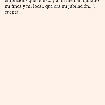
empleados que tenía... y a mí me han quitado
mi finca y mi local, que era mi jubilación...",
cuenta.