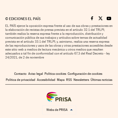
©
EDICIONES EL PAÍS
Cinco Días en F
Cinco Días e
Cinco 
EL PAÍS ejerce la oposición expresa frente al uso de sus obras y prestaciones en
la elaboración de revistas de prensa prevista en el artículo 32.1 del TRLPI;
también realiza la reserva expresa frente a la reproducción, distribución y
comunicación pública de sus trabajos y artículos sobre temas de actualidad
prevista en el artículo 33.1 del TRLPI; y, asimismo, realiza una reserva expresa
de las reproducciones y usos de las obras y otras prestaciones accesibles desde
este sitio web a medios de lectura mecánica u otros medios que resulten
adecuados a tal fin de conformidad con el artículo 67.3 del Real Decreto - ley
24/2021, de 2 de noviembre
Contacto
Aviso legal
Política cookies
Configuración de cookies
Política de privacidad
Accesibilidad
Mapa
RSS
Newsletters
Últimas noticias
Webs de PRISA