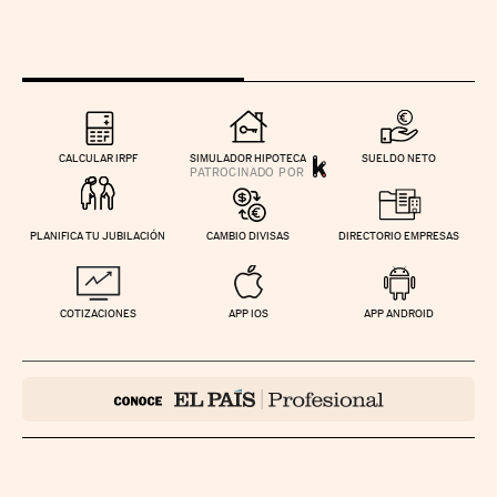
CALCULAR IRPF
SIMULADOR HIPOTECA
SUELDO NETO
PLANIFICA TU JUBILACIÓN
CAMBIO DIVISAS
DIRECTORIO EMPRESAS
COTIZACIONES
APP IOS
APP ANDROID