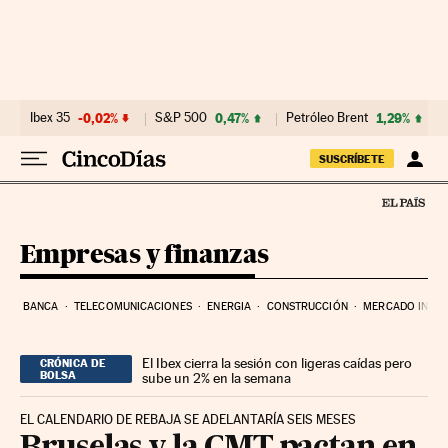
Ir al contenido
Ibex 35
-0,02%
S&P 500
0,47%
Petróleo Brent
1,29%
SUSCRÍBETE
Empresas y finanzas
BANCA
TELECOMUNICACIONES
ENERGIA
CONSTRUCCIÓN
MERCADO INMOB
El Ibex cierra la sesión con ligeras caídas pero
CRÓNICA DE
BOLSA
sube un 2% en la semana
EL CALENDARIO DE REBAJA SE ADELANTARÍA SEIS MESES