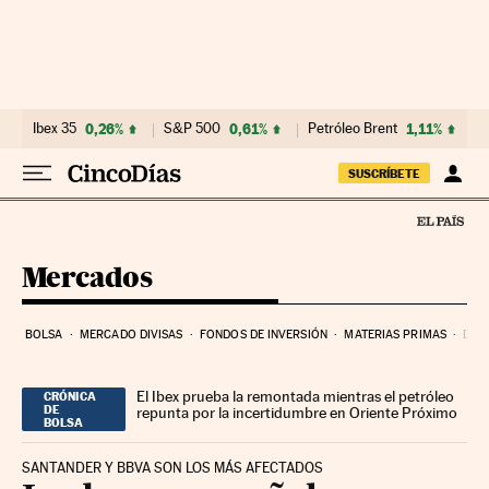
Ir al contenido
Ibex 35
0,26%
S&P 500
0,61%
Petróleo Brent
1,11%
SUSCRÍBETE
Mercados
BOLSA
MERCADO DIVISAS
FONDOS DE INVERSIÓN
MATERIAS PRIMAS
DEU
El Ibex prueba la remontada mientras el petróleo
CRÓNICA
DE
repunta por la incertidumbre en Oriente Próximo
BOLSA
SANTANDER Y BBVA SON LOS MÁS AFECTADOS