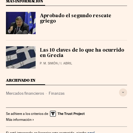
MÁS INFORMACIÓN
Aprobado el segundo rescate
griego
Las 10 claves de lo que ha ocurrido
en Grecia
P. M. SIMÓN / I. ABRIL
ARCHIVADO EN
Mercados financieros
Finanzas
Se adhiere a los criterios de
Más información
aquí
Si está interesado en licenciar este contenido, pinche