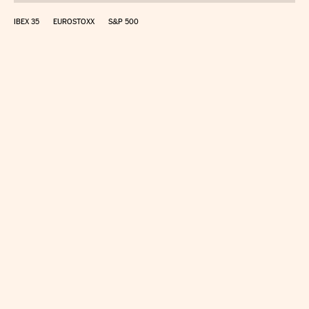
IBEX 35
EUROSTOXX
S&P 500
CALCULAR IRPF
SIMULADOR HIPOTECA
SUELDO NETO
PLANIFICA TU JUBILACIÓN
CAMBIO DIVISAS
DIRECTORIO EMPRESAS