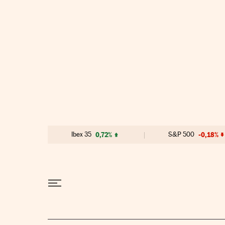
Ir al contenido
Ibex 35
0,72%
S&P 500
-0,18%