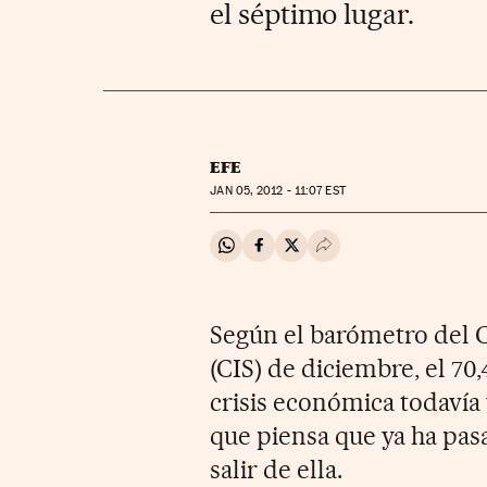
el séptimo lugar.
EFE
JAN
05, 2012 - 11:07
EST
Compartir en Whatsapp
Compartir en Facebook
Compartir en Twitter
Desplegar Redes Soci
Según el barómetro del C
(CIS) de diciembre, el 70
crisis económica todavía 
que piensa que ya ha pas
salir de ella.