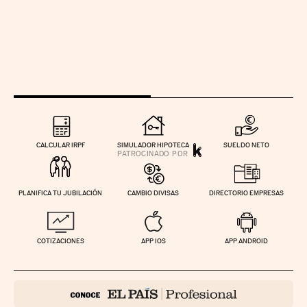
CALCULAR IRPF
SIMULADOR HIPOTECA
SUELDO NETO
PLANIFICA TU JUBILACIÓN
CAMBIO DIVISAS
DIRECTORIO EMPRESAS
COTIZACIONES
APP IOS
APP ANDROID