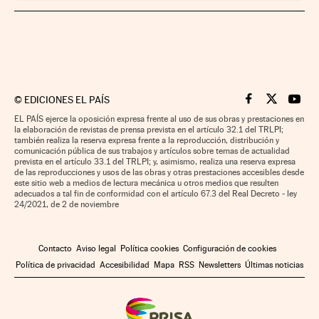
©
EDICIONES EL PAÍS
Cinco Días en F
Cinco Días e
Cinco 
EL PAÍS ejerce la oposición expresa frente al uso de sus obras y prestaciones en
la elaboración de revistas de prensa prevista en el artículo 32.1 del TRLPI;
también realiza la reserva expresa frente a la reproducción, distribución y
comunicación pública de sus trabajos y artículos sobre temas de actualidad
prevista en el artículo 33.1 del TRLPI; y, asimismo, realiza una reserva expresa
de las reproducciones y usos de las obras y otras prestaciones accesibles desde
este sitio web a medios de lectura mecánica u otros medios que resulten
adecuados a tal fin de conformidad con el artículo 67.3 del Real Decreto - ley
24/2021, de 2 de noviembre
Contacto
Aviso legal
Política cookies
Configuración de cookies
Política de privacidad
Accesibilidad
Mapa
RSS
Newsletters
Últimas noticias