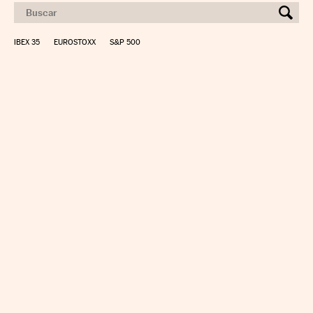
IBEX 35
EUROSTOXX
S&P 500
CALCULAR IRPF
SIMULADOR HIPOTECA
SUELDO NETO
PLANIFICA TU JUBILACIÓN
CAMBIO DIVISAS
DIRECTORIO EMPRESAS