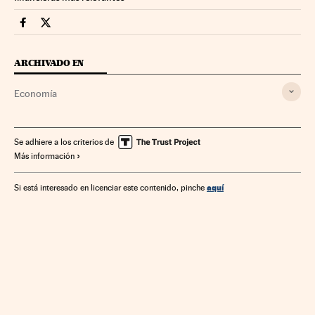
Economia Cinco Días en Facebook
Economia Cinco Días en Twitter
ARCHIVADO EN
Economía
Se adhiere a los criterios de
Más información
aquí
Si está interesado en licenciar este contenido, pinche