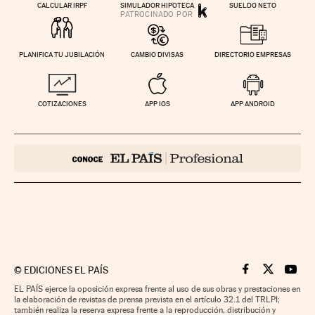
CALCULAR IRPF
SIMULADOR HIPOTECA
SUELDO NETO
PLANIFICA TU JUBILACIÓN
CAMBIO DIVISAS
DIRECTORIO EMPRESAS
COTIZACIONES
APP IOS
APP ANDROID
©
EDICIONES EL PAÍS
Cinco Días en F
Cinco Días e
Cinco 
EL PAÍS ejerce la oposición expresa frente al uso de sus obras y prestaciones en
la elaboración de revistas de prensa prevista en el artículo 32.1 del TRLPI;
también realiza la reserva expresa frente a la reproducción, distribución y