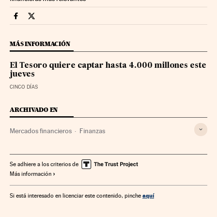
Mercados Financieros Cinco Días en Facebook
Mercados Financieros Cinco Días en Twitter
MÁS INFORMACIÓN
El Tesoro quiere captar hasta 4.000 millones este
jueves
CINCO DÍAS
ARCHIVADO EN
Mercados financieros
Finanzas
Se adhiere a los criterios de
Más información
aquí
Si está interesado en licenciar este contenido, pinche