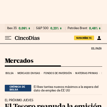
Ir al contenido
Ibex 35
0,09%
S&P 500
0,23%
Petróleo Brent
0,48%
SUSCRÍBETE
Mercados
BOLSA
MERCADO DIVISAS
FONDOS DE INVERSIÓN
MATERIAS PRIMAS
DEU
El Ibex tantea nuevos máximos a la espera del
CRÓNICA DE
BOLSA
dato de empleo de EE UU
EL PRÓXIMO JUEVES