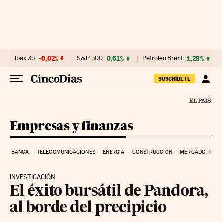
Ir al contenido
Ibex 35
-0,02%
S&P 500
0,61%
Petróleo Brent
1,28%
SUSCRÍBETE
Empresas y finanzas
BANCA
TELECOMUNICACIONES
ENERGIA
CONSTRUCCIÓN
MERCADO INMOB
INVESTIGACIÓN
El éxito bursátil de Pandora,
al borde del precipicio