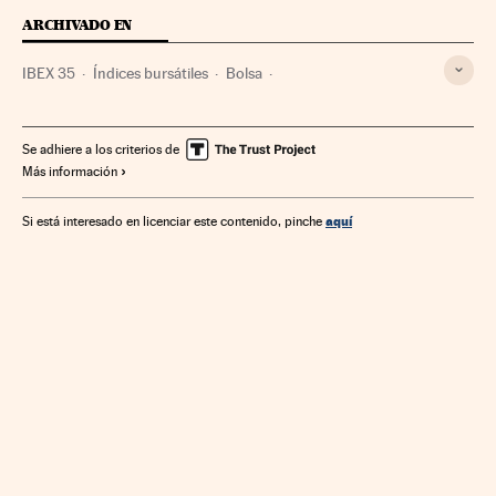
ARCHIVADO EN
IBEX 35
Índices bursátiles
Bolsa
Mercados financieros
Finanzas
Se adhiere a los criterios de
Más información
aquí
Si está interesado en licenciar este contenido, pinche