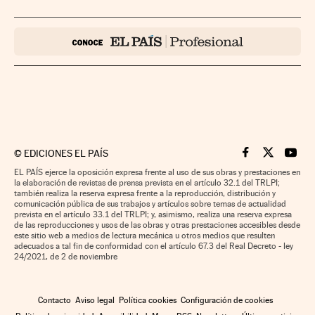
©
EDICIONES EL PAÍS
Cinco Días en F
Cinco Días e
Cinco 
EL PAÍS ejerce la oposición expresa frente al uso de sus obras y prestaciones en
la elaboración de revistas de prensa prevista en el artículo 32.1 del TRLPI;
también realiza la reserva expresa frente a la reproducción, distribución y
comunicación pública de sus trabajos y artículos sobre temas de actualidad
prevista en el artículo 33.1 del TRLPI; y, asimismo, realiza una reserva expresa
de las reproducciones y usos de las obras y otras prestaciones accesibles desde
este sitio web a medios de lectura mecánica u otros medios que resulten
adecuados a tal fin de conformidad con el artículo 67.3 del Real Decreto - ley
24/2021, de 2 de noviembre
Contacto
Aviso legal
Política cookies
Configuración de cookies