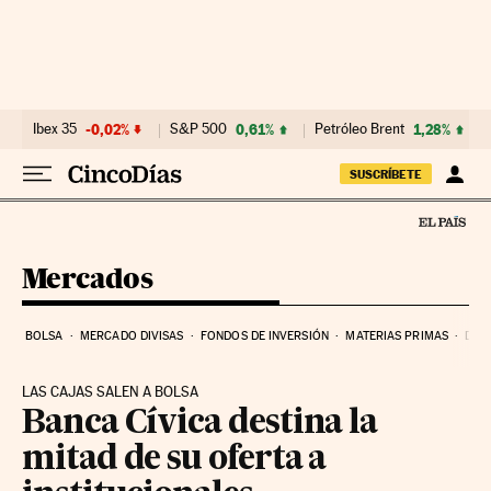
Ir al contenido
Ibex 35
-0,02%
S&P 500
0,61%
Petróleo Brent
1,28%
SUSCRÍBETE
Mercados
BOLSA
MERCADO DIVISAS
FONDOS DE INVERSIÓN
MATERIAS PRIMAS
DEU
LAS CAJAS SALEN A BOLSA
Banca Cívica destina la
mitad de su oferta a