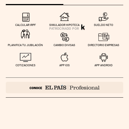
CALCULAR IRPF
SIMULADOR HIPOTECA
SUELDO NETO
PLANIFICA TU JUBILACIÓN
CAMBIO DIVISAS
DIRECTORIO EMPRESAS
COTIZACIONES
APP IOS
APP ANDROID