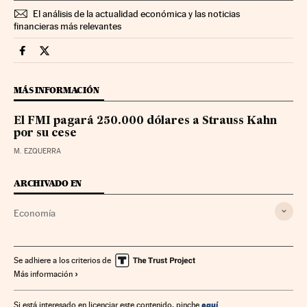
El análisis de la actualidad económica y las noticias
financieras más relevantes
Economia Cinco Días en Facebook
Economia Cinco Días en Twitter
MÁS INFORMACIÓN
El FMI pagará 250.000 dólares a Strauss Kahn
por su cese
M. EZQUERRA
ARCHIVADO EN
Economía
Se adhiere a los criterios de
Más información
aquí
Si está interesado en licenciar este contenido, pinche