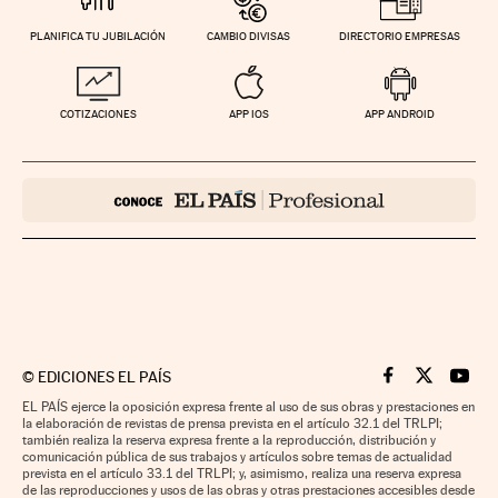
PLANIFICA TU JUBILACIÓN
CAMBIO DIVISAS
DIRECTORIO EMPRESAS
COTIZACIONES
APP IOS
APP ANDROID
©
EDICIONES EL PAÍS
Cinco Días en F
Cinco Días e
Cinco 
EL PAÍS ejerce la oposición expresa frente al uso de sus obras y prestaciones en
la elaboración de revistas de prensa prevista en el artículo 32.1 del TRLPI;
también realiza la reserva expresa frente a la reproducción, distribución y
comunicación pública de sus trabajos y artículos sobre temas de actualidad
prevista en el artículo 33.1 del TRLPI; y, asimismo, realiza una reserva expresa
de las reproducciones y usos de las obras y otras prestaciones accesibles desde