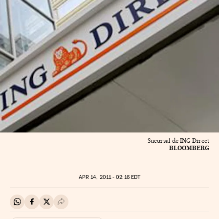
Sucursal de ING Direct
BLOOMBERG
APR
14, 2011 - 02:16
EDT
Compartir en Whatsapp
Compartir en Facebook
Compartir en Twitter
Desplegar Redes Sociales