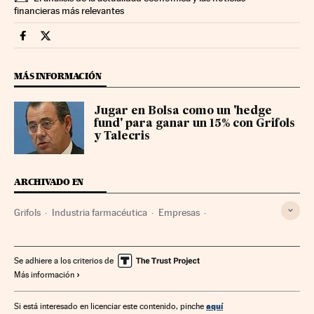
financieras más relevantes
Mercados Financieros Cinco Días en Facebook
Mercados Financieros Cinco Días en Twitter
MÁS INFORMACIÓN
Jugar en Bolsa como un 'hedge
fund' para ganar un 15% con Grifols
y Talecris
ARCHIVADO EN
Grifols
Industria farmacéutica
Empresas
Mercados financieros
Economía
Industria
Finanzas
Farmacia
Medicina
Salud
Se adhiere a los criterios de
Más información
aquí
Si está interesado en licenciar este contenido, pinche