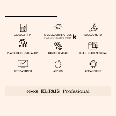
CALCULAR IRPF
SIMULADOR HIPOTECA
SUELDO NETO
PLANIFICA TU JUBILACIÓN
CAMBIO DIVISAS
DIRECTORIO EMPRESAS
COTIZACIONES
APP IOS
APP ANDROID