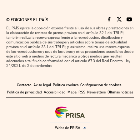
©
EDICIONES EL PAÍS
Cinco Días en F
Cinco Días e
Cinco 
EL PAÍS ejerce la oposición expresa frente al uso de sus obras y prestaciones en
la elaboración de revistas de prensa prevista en el artículo 32.1 del TRLPI;
también realiza la reserva expresa frente a la reproducción, distribución y
comunicación pública de sus trabajos y artículos sobre temas de actualidad
prevista en el artículo 33.1 del TRLPI; y, asimismo, realiza una reserva expresa
de las reproducciones y usos de las obras y otras prestaciones accesibles desde
este sitio web a medios de lectura mecánica u otros medios que resulten
adecuados a tal fin de conformidad con el artículo 67.3 del Real Decreto - ley
24/2021, de 2 de noviembre
Contacto
Aviso legal
Política cookies
Configuración de cookies
Política de privacidad
Accesibilidad
Mapa
RSS
Newsletters
Últimas noticias
Webs de PRISA