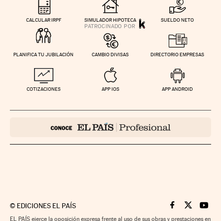
CALCULAR IRPF
SIMULADOR HIPOTECA
SUELDO NETO
PLANIFICA TU JUBILACIÓN
CAMBIO DIVISAS
DIRECTORIO EMPRESAS
COTIZACIONES
APP IOS
APP ANDROID
©
EDICIONES EL PAÍS
Cinco Días en F
Cinco Días e
Cinco 
EL PAÍS ejerce la oposición expresa frente al uso de sus obras y prestaciones en