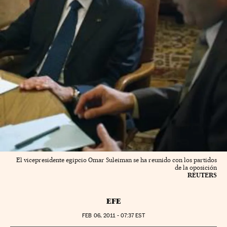
El vicepresidente egipcio Omar Suleiman se ha reunido con los partidos
de la oposición
REUTERS
EFE
FEB
06, 2011 - 07:37
EST