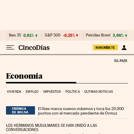
Ir al contenido
Ibex 35
0,61%
S&P 500
-0,25%
Petróleo Brent
3,66%
SUSCRÍBETE
Economía
VIVIENDA
EMPLEO
IMPUESTOS
POLÍTICA
ÚLTIMAS NOTICIAS
El Ibex marca nuevos máximos y toca los 20.300
CRÓNICA
DE BOLSA
puntos con el mercado pendiente de Ormuz
LOS HERMANOS MUSULMANES SE HAN UNIDO A LAS
CONVERSACIONES