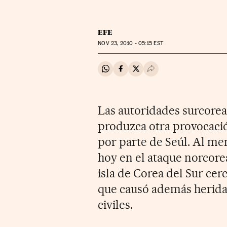
EFE
NOV
23, 2010 - 05:15
EST
Compartir en Whatsapp
Compartir en Facebook
Compartir en Twitter
Desplegar Redes Soci
Las autoridades surcorea
produzca otra provocació
por parte de Seúl. Al m
hoy en el ataque norcorea
isla de Corea del Sur cer
que causó además heridas 
civiles.