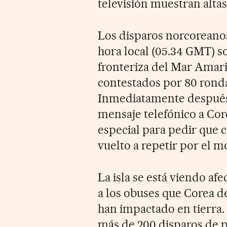
televisión muestran alta
Los disparos norcoreanos 
hora local (05.34 GMT) so
fronteriza del Mar Amari
contestados por 80 rond
Inmediatamente después,
mensaje telefónico a Core
especial para pedir que c
vuelto a repetir por el 
La isla se está viendo af
a los obuses que Corea de
han impactado en tierra
más de 200 disparos de pr