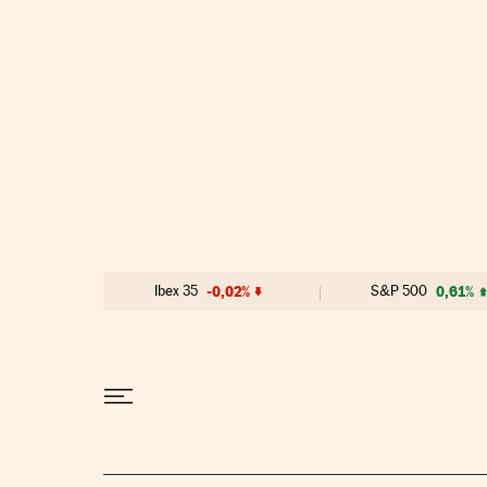
Ir al contenido
Ibex 35
-0,02%
S&P 500
0,61%