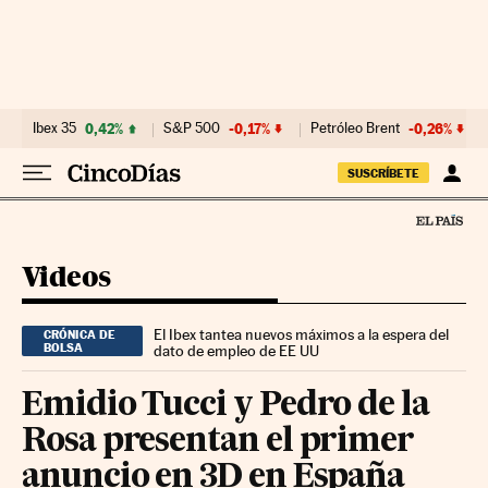
Ir al contenido
Ibex 35
0,42%
S&P 500
-0,17%
Petróleo Brent
-0,26%
SUSCRÍBETE
Videos
El Ibex tantea nuevos máximos a la espera del
CRÓNICA DE
BOLSA
dato de empleo de EE UU
Emidio Tucci y Pedro de la
Rosa presentan el primer
anuncio en 3D en España