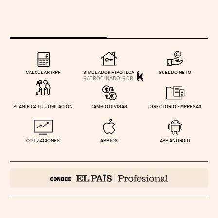
CALCULAR IRPF
SIMULADOR HIPOTECA
SUELDO NETO
PLANIFICA TU JUBILACIÓN
CAMBIO DIVISAS
DIRECTORIO EMPRESAS
COTIZACIONES
APP IOS
APP ANDROID