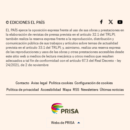
©
EDICIONES EL PAÍS
Cinco Días en F
Cinco Días e
Cinco 
EL PAÍS ejerce la oposición expresa frente al uso de sus obras y prestaciones en
la elaboración de revistas de prensa prevista en el artículo 32.1 del TRLPI;
también realiza la reserva expresa frente a la reproducción, distribución y
comunicación pública de sus trabajos y artículos sobre temas de actualidad
prevista en el artículo 33.1 del TRLPI; y, asimismo, realiza una reserva expresa
de las reproducciones y usos de las obras y otras prestaciones accesibles desde
este sitio web a medios de lectura mecánica u otros medios que resulten
adecuados a tal fin de conformidad con el artículo 67.3 del Real Decreto - ley
24/2021, de 2 de noviembre
Contacto
Aviso legal
Política cookies
Configuración de cookies
Política de privacidad
Accesibilidad
Mapa
RSS
Newsletters
Últimas noticias
Webs de PRISA