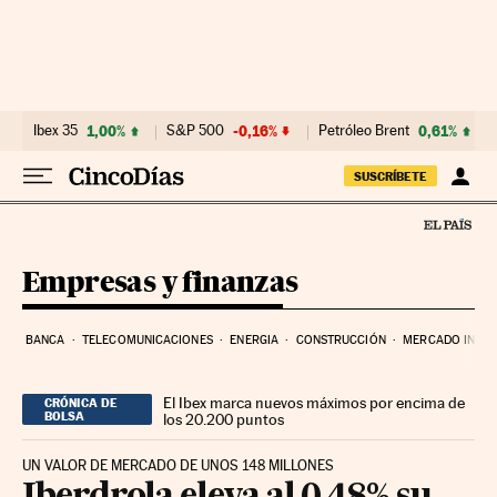
Ir al contenido
Ibex 35
1,00%
S&P 500
-0,16%
Petróleo Brent
0,61%
SUSCRÍBETE
Empresas y finanzas
BANCA
TELECOMUNICACIONES
ENERGIA
CONSTRUCCIÓN
MERCADO INMOB
El Ibex marca nuevos máximos por encima de
CRÓNICA DE
BOLSA
los 20.200 puntos
UN VALOR DE MERCADO DE UNOS 148 MILLONES