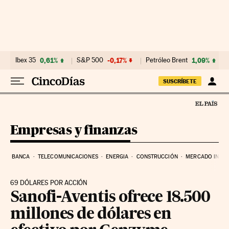
Ir al contenido
Ibex 35
0,61%
S&P 500
-0,17%
Petróleo Brent
1,09%
SUSCRÍBETE
Empresas y finanzas
BANCA
TELECOMUNICACIONES
ENERGIA
CONSTRUCCIÓN
MERCADO INMOB
69 DÓLARES POR ACCIÓN
Sanofi-Aventis ofrece 18.500
millones de dólares en