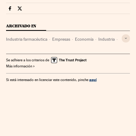
Companias Cinco Días en Facebook
Companias Cinco Días en Twitter
ARCHIVADO EN
Industria farmacéutica
Empresas
Economía
Industria
Farmacia
Medicina
Salud
Se adhiere a los criterios de
Más información
aquí
Si está interesado en licenciar este contenido, pinche