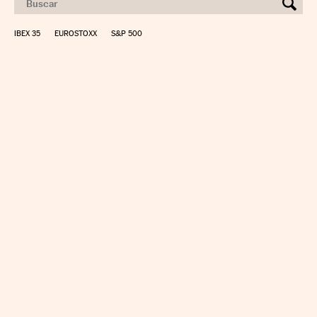
IBEX 35
EUROSTOXX
S&P 500
CALCULAR IRPF
SIMULADOR HIPOTECA
SUELDO NETO
PLANIFICA TU JUBILACIÓN
CAMBIO DIVISAS
DIRECTORIO EMPRESAS