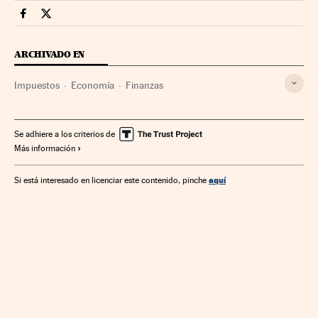
Economia Cinco Días en Facebook
Economia Cinco Días en Twitter
ARCHIVADO EN
Impuestos
Economía
Finanzas
Se adhiere a los criterios de
Más información
aquí
Si está interesado en licenciar este contenido, pinche