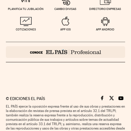
PLANIFICA TU JUBILACIÓN
CAMBIO DIVISAS
DIRECTORIO EMPRESAS
COTIZACIONES
APP IOS
APP ANDROID
©
EDICIONES EL PAÍS
Cinco Días en F
Cinco Días e
Cinco 
EL PAÍS ejerce la oposición expresa frente al uso de sus obras y prestaciones en
la elaboración de revistas de prensa prevista en el artículo 32.1 del TRLPI;
también realiza la reserva expresa frente a la reproducción, distribución y
comunicación pública de sus trabajos y artículos sobre temas de actualidad
prevista en el artículo 33.1 del TRLPI; y, asimismo, realiza una reserva expresa
de las reproducciones y usos de las obras y otras prestaciones accesibles desde