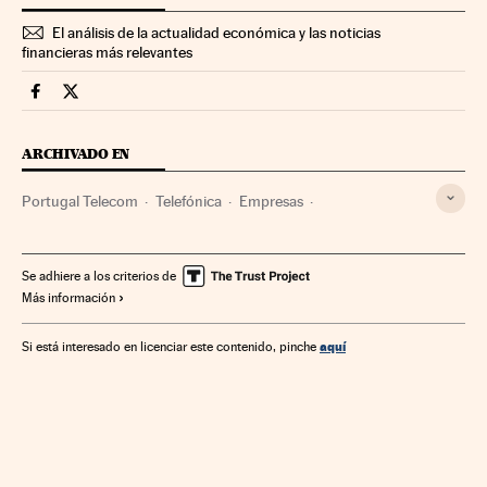
El análisis de la actualidad económica y las noticias
financieras más relevantes
Companias Cinco Días en Facebook
Companias Cinco Días en Twitter
ARCHIVADO EN
Portugal Telecom
Telefónica
Empresas
Telecomunicaciones
Economía
Comunicaciones
Se adhiere a los criterios de
Más información
aquí
Si está interesado en licenciar este contenido, pinche