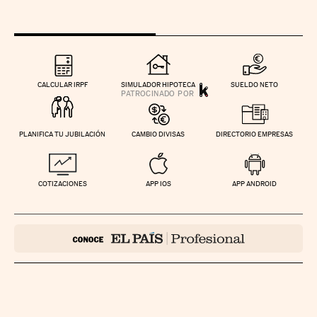
CALCULAR IRPF
SIMULADOR HIPOTECA
SUELDO NETO
PLANIFICA TU JUBILACIÓN
CAMBIO DIVISAS
DIRECTORIO EMPRESAS
COTIZACIONES
APP IOS
APP ANDROID