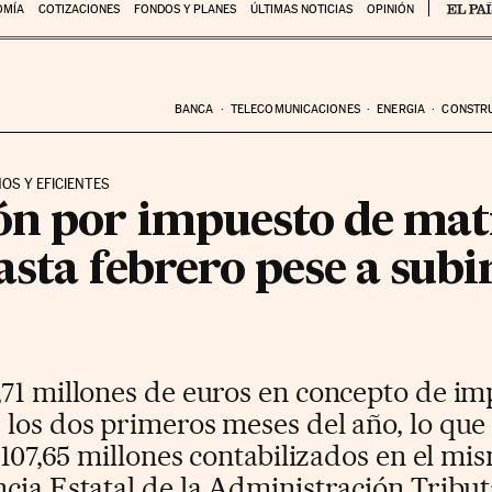
OMÍA
COTIZACIONES
FONDOS Y PLANES
ÚLTIMAS NOTICIAS
OPINIÓN
BANCA
TELECOMUNICACIONES
ENERGIA
CONSTR
OS Y EFICIENTES
ón por impuesto de mat
asta febrero pese a subir
,71 millones de euros en concepto de i
 los dos primeros meses del año, lo qu
s 107,65 millones contabilizados en el m
cia Estatal de la Administración Tribut