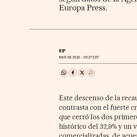
Europa Press.
EP
MAR
29, 2010 - 05:27
EDT
Compartir en Whatsapp
Compartir en Facebook
Compartir en Twitter
Desplegar Redes Soci
Este descenso de la rec
contrasta con el fuerte 
que cerró los dos prime
histórico del 32,9% y un
comercializadas, de acue