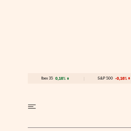
Ir al contenido
Ibex 35
0,16%
S&P 500
-0,16%