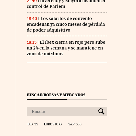
Inveready y Mayoral asumen el
21:40
control de Parlem
Los salarios de convenio
18:40
encadenan ya cinco meses de pérdida
de poder adquisitivo
El Ibex cierra en rojo pero sube
18:15
un 2% en la semana y se mantiene en
zona de máximos
BUSCAR BOLSAS Y MERCADOS
IBEX 35
EUROSTOXX
S&P 500