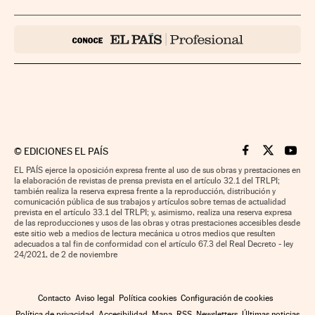
©
EDICIONES EL PAÍS
Cinco Días en F
Cinco Días e
Cinco 
EL PAÍS ejerce la oposición expresa frente al uso de sus obras y prestaciones en
la elaboración de revistas de prensa prevista en el artículo 32.1 del TRLPI;
también realiza la reserva expresa frente a la reproducción, distribución y
comunicación pública de sus trabajos y artículos sobre temas de actualidad
prevista en el artículo 33.1 del TRLPI; y, asimismo, realiza una reserva expresa
de las reproducciones y usos de las obras y otras prestaciones accesibles desde
este sitio web a medios de lectura mecánica u otros medios que resulten
adecuados a tal fin de conformidad con el artículo 67.3 del Real Decreto - ley
24/2021, de 2 de noviembre
Contacto
Aviso legal
Política cookies
Configuración de cookies
Política de privacidad
Accesibilidad
Mapa
RSS
Newsletters
Últimas noticias