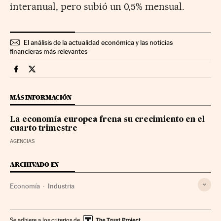
interanual, pero subió un 0,5% mensual.
El análisis de la actualidad económica y las noticias
financieras más relevantes
Economia Cinco Días en Facebook
Economia Cinco Días en Twitter
MÁS INFORMACIÓN
La economía europea frena su crecimiento en el
cuarto trimestre
AGENCIAS
ARCHIVADO EN
Economía
Industria
Se adhiere a los criterios de