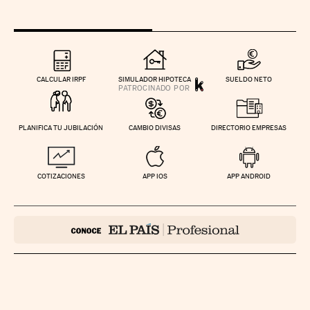
CALCULAR IRPF
SIMULADOR HIPOTECA
SUELDO NETO
PLANIFICA TU JUBILACIÓN
CAMBIO DIVISAS
DIRECTORIO EMPRESAS
COTIZACIONES
APP IOS
APP ANDROID