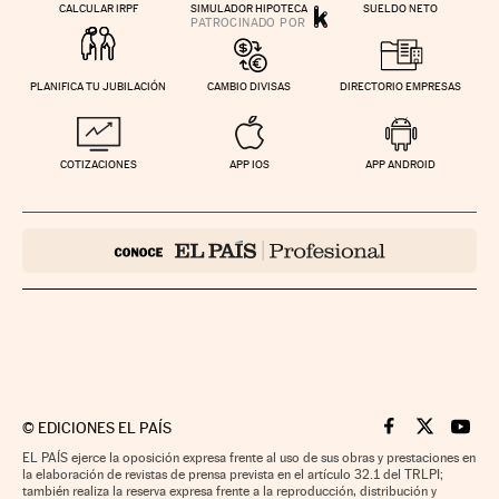
CALCULAR IRPF
SIMULADOR HIPOTECA
SUELDO NETO
PLANIFICA TU JUBILACIÓN
CAMBIO DIVISAS
DIRECTORIO EMPRESAS
COTIZACIONES
APP IOS
APP ANDROID
©
EDICIONES EL PAÍS
Cinco Días en F
Cinco Días e
Cinco 
EL PAÍS ejerce la oposición expresa frente al uso de sus obras y prestaciones en
la elaboración de revistas de prensa prevista en el artículo 32.1 del TRLPI;
también realiza la reserva expresa frente a la reproducción, distribución y