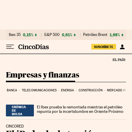
Ir al contenido
Ibex 35
0,15%
S&P 500
0,61%
Petróleo Brent
1,68%
SUSCRÍBETE
Empresas y finanzas
BANCA
TELECOMUNICACIONES
ENERGIA
CONSTRUCCIÓN
MERCADO INMOB
El Ibex prueba la remontada mientras el petróleo
CRÓNICA
DE
repunta por la incertidumbre en Oriente Próximo
BOLSA
CINCORED