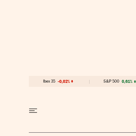
Ir al contenido
Ibex 35
-0,02%
S&P 500
0,61%