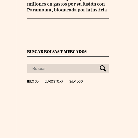
millones en gastos por su fusión con
Paramount, bloqueada por la justicia
co Días en Facebook
 Cinco Días en Twitter
BUSCAR BOLSAS Y MERCADOS
IBEX 35
EUROSTOXX
S&P 500