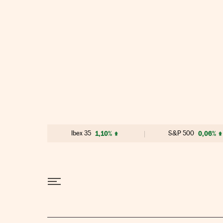
Ir al contenido
Ibex 35
1,10%
S&P 500
0,06%