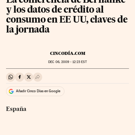
La conferencia de Bernanke
y los datos de crédito al
consumo en EE UU, claves de
la jornada
CINCODÍA.COM
DEC
06, 2009 - 12:23
EST
Compartir en Whatsapp
Compartir en Facebook
Compartir en Twitter
Desplegar Redes Sociales
Añadir Cinco Días en Google
España