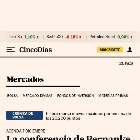
Ir al contenido
Ibex 35
1,10%
S&P 500
-0,16%
Petróleo Brent
0,90%
SUSCRÍBETE
Mercados
BOLSA
MERCADO DIVISAS
FONDOS DE INVERSIÓN
MATERIAS PRIMAS
DEU
El Ibex marca nuevos máximos por encima de
CRÓNICA DE
BOLSA
los 20.200 puntos
AGENDA 7 DICIEMBRE